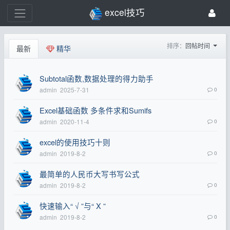
excel技巧
排序：
回帖时间
最新
精华
Subtotal函数,数据处理的得力助手
admin
2025-7-31
0
Excel基础函数 多条件求和Sumifs
admin
2020-11-4
0
excel的使用技巧十则
admin
2019-8-2
0
最简单的人民币大写书写公式
admin
2019-8-2
0
快速输入“ √ ”与“ X ”
admin
2019-8-2
0