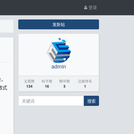
登录
发新帖
admin
险，
主题数
帖子数
精华数
注册排名
134
16
3
1
散式
搜索